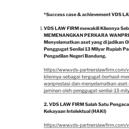
*Success case & achievement VDS L
VDS LAW FIRM mewakili Kliennya Se
MEMENANGKAN PERKARA WANPREST
Menyelamatkan aset yang di jadikan O
Penggugat Senilai 13 Milyar Rupiah 
Pengadilan Negeri Bandung.
https://www.vds-partnerslawfirm.com/v
kliennya-sebagai-tergugat-berhasil-m
wanprestasi-dan-menyelamatkan-aset-y
jaminan-oleh-penggugat-senilai-13-mily
2. VDS LAW FIRM Salah Satu Pengacar
Kekayaan Intelektual (HAKI)
https://www.vds-partnerslawfirm.com/v