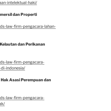
an-intelektual-haki/
ersil dan Properti
vds-law-firm-pengacara-lahan-
Kelautan dan Perikanan
vds-law-firm-pengacara-
di-indonesia/
 Hak Asasi Perempuan dan
vds-law-firm-pengacara-
ak/