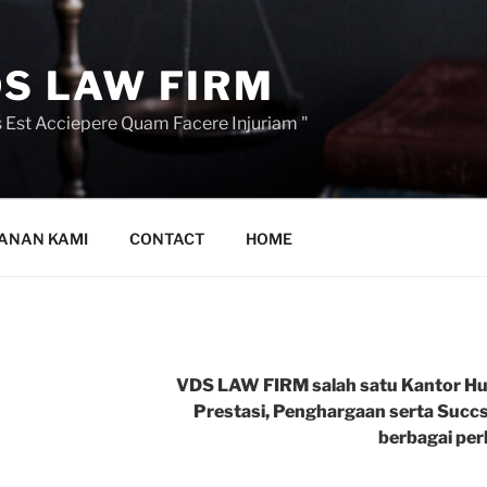
S LAW FIRM
 Est Acciepere Quam Facere Injuriam "
ANAN KAMI
CONTACT
HOME
VDS LAW FIRM salah satu Kantor Huk
Prestasi, Penghargaan serta Succ
berbagai per