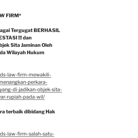
AW FIRM*
bagai Tergugat BERHASIL
ASI !!! dan
bjek Sita Jaminan Oleh
Pada Wilayah Hukum
ds-law-firm-mewakili-
emenangkan-perkara-
ang-di-jadikan-objek-sita-
ar-rupiah-pada-wil/
a terbaik dibidang Hak
ds-law-firm-salah-satu-