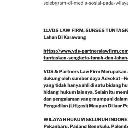
selebgram-di-media-sosial-pada-wilay
11.VDS LAW FIRM, SUKSES TUNTASKA
Lahan Di Karawang
https://www.vds-partnerslawfirm.com
tuntaskan-sengketa-tanah-dan-lahan
VDS & Partners Law Firm Merupakan a
dukung oleh sumber daya Advokat –
yang tidak hanya ahli di satu bidang 
bidang hukum lainnya. Selain itu mem
dan pengalaman yang mumpuni dalam
Pengadilan (Litigasi) Maupun Di luar Pe
WILAYAH HUKUM SELURUH INDONES
Pekanbaru, Padang Bengkulu, Palemb