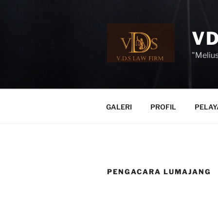
Skip
to
content
VD
"Melius
GALERI
PROFIL
PELAY
PENGACARA LUMAJANG