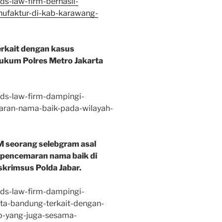
ds-law-firm-berhasil-
nufaktur-di-kab-karawang-
rkait dengan kasus
ukum Polres Metro Jakarta
vds-law-firm-dampingi-
aran-nama-baik-pada-wilayah-
 seorang selebgram asal
 pencemaran nama baik di
skrimsus Polda Jabar.
vds-law-firm-dampingi-
ta-bandung-terkait-dengan-
b-yang-juga-sesama-