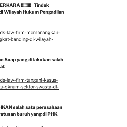
ARA !!!!!!!!! Tindak
di Wilayah Hukum Pengadilan
/vds-law-firm-memenangkan-
gkat-banding-di-wilayah-
 Suap yang di lakukan salah
rat
ds-law-firm-tangani-kasus-
tu-oknum-sektor-swasta-di-
AN salah satu perusahaan
atusan buruh yang di PHK