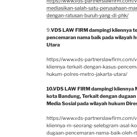
https://www.vds-partnerslawfirm.com/v
mediasikan-salah-satu-perusahaan-ma
dengan-ratusan-buruh-yang-di-phk/
9.
VDS LAW FIRM dampingi kliennya te
pencemaran nama baik pada wilayah h
Utara
https://www.vds-partnerslawfirm.com/
kliennya-terkait-dengan-kasus-pencem
hukum-polres-metro-jakarta-utara/
10.VDS LAW FIRM dampingi kliennya M
kota Bandung, Terkait dengan dugaan
Media Sosial pada wilayah hukum Dire
https://www.vds-partnerslawfirm.com/
kliennya-m-seorang-selebgram-asal-ko
dugaan-pencemaran-nama-baik-oleh-r