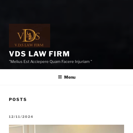
VDS LAW FIRM
"Melius Est Acciepere Quam Facere Injuriam "
Menu
POSTS
POSTED
12/11/2024
ON